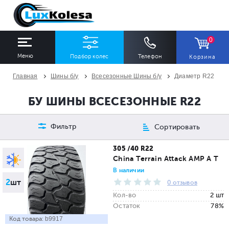
0
Меню
Подбор колес
Телефон
Корзина
Главная
Шины б/у
Всесезонные Шины б/у
Диаметр R22
ШИНЫ
ДИСКИ
БУ ШИНЫ ВСЕСЕЗОННЫЕ R22
Ширина
Профиль
Диаметр
Фильтр
Сортировать
Все
Все
Все
305 /40 R22
China Terrain Attack AMP A T
Сезон
Количество
В наличии
2
шт
Все
Все
0 отзывов
Кол-во
2 шт
Остаток
78%
Код товара:
b9917
ПОДОБРАТЬ