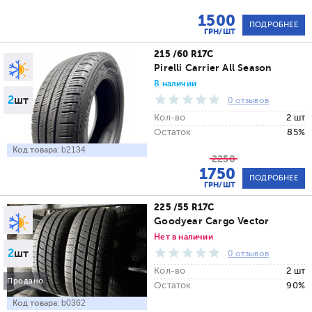
1500
ПОДРОБНЕЕ
ГРН/ШТ
215 /60 R17C
Pirelli Carrier All Season
В наличии
2
шт
0 отзывов
Кол-во
2 шт
Остаток
85%
Код товара:
b2134
2250
1750
ПОДРОБНЕЕ
ГРН/ШТ
225 /55 R17C
Goodyear Cargo Vector
Нет в наличии
2
шт
0 отзывов
Кол-во
2 шт
Продано
Остаток
90%
Код товара:
b0362