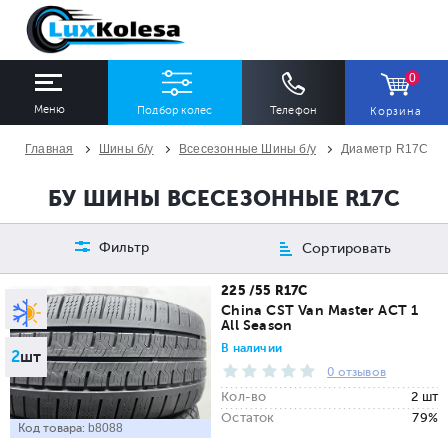
0
Меню
Подбор колес
Телефон
Корзина
Главная
Шины б/у
Всесезонные Шины б/у
Диаметр R17C
ШИНЫ
ДИСКИ
БУ ШИНЫ ВСЕСЕЗОННЫЕ R17C
Ширина
Профиль
Диаметр
Фильтр
Сортировать
Все
Все
Все
225 /55 R17C
China CST Van Master ACT 1
All Season
Сезон
Количество
В наличии
2
шт
Все
Все
0 отзывов
Кол-во
2 шт
Остаток
79%
Код товара:
b8088
ПОДОБРАТЬ