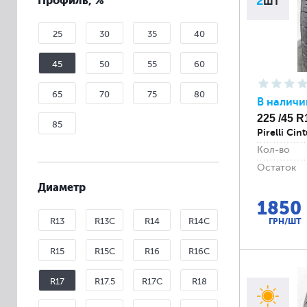
Профиль, %
2
шт
25
30
35
40
45
50
55
60
65
70
75
80
В наличи
225 /45 R
85
Pirelli Cin
Кол-во
Остаток
Диаметр
1850
R13
R13C
R14
R14C
ГРН/ШТ
R15
R15C
R16
R16C
R17
R17.5
R17C
R18