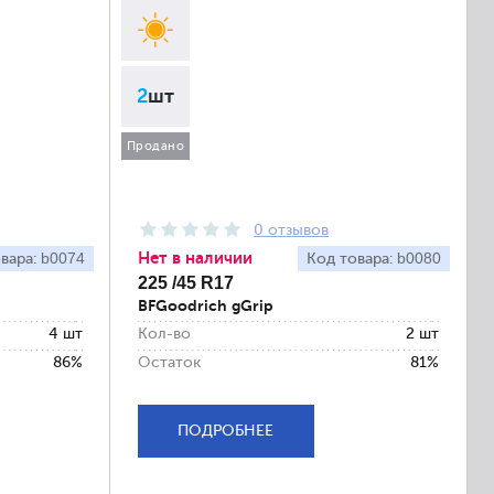
2
шт
Продано
0 отзывов
Нет в наличии
b0074
b0080
вара:
Код товара:
225 /45 R17
BFGoodrich gGrip
4 шт
Кол-во
2 шт
86%
Остаток
81%
ПОДРОБНЕЕ