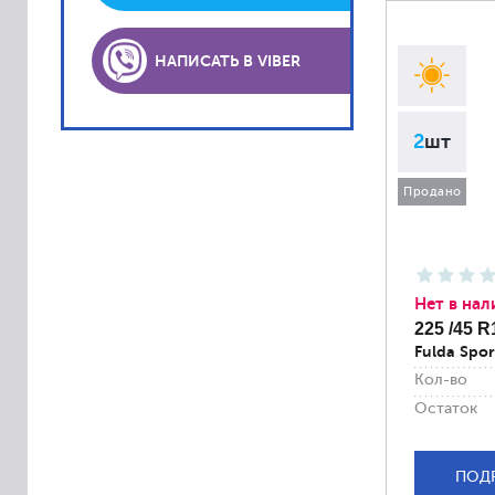
Lassa
Laufenn
НАПИСАТЬ В VIBER
Matador
Platin
2
шт
PointS
Roadstone
Продано
Sava
Semperit
Sportiva
Нет в нал
Accelera
225 /45 R
Fulda Spor
Achilles
Кол-во
Alliance
Остаток
Altenzo
Amtel
ПОД