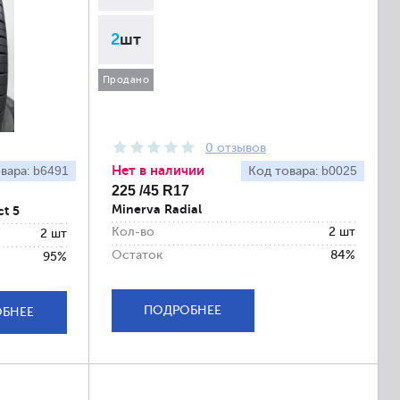
2
шт
Продано
0 отзывов
Нет в наличии
b6491
b0025
вара:
Код товара:
225 /45 R17
Minerva Radial
ct 5
Кол-во
2 шт
2 шт
Остаток
84%
95%
ПОДРОБНЕЕ
БНЕЕ