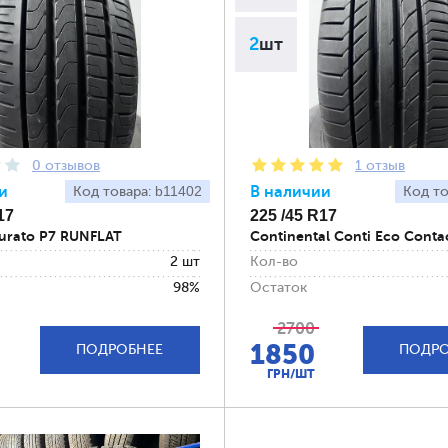
2
шт
0 отзывов
1 отзыв
и
b11402
В наличии
Код товара:
Код то
17
225 /45 R17
nturato P7 RUNFLAT
Continental Conti Eco Conta
2 шт
Кол-во
98%
Остаток
2700
1850
ПОДРОБНЕЕ
ПОДРО
ГРН/ШТ