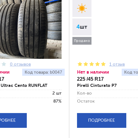
4
шт
Продано
0 отзывов
1 отзыв
ичии
Нет в наличии
b0047
Код товара:
Код то
17
225 /45 R17
n Ultrac Cento RUNFLAT
Pirelli Cinturato P7
2 шт
Кол-во
87%
Остаток
РОБНЕЕ
ПОДРОБНЕЕ