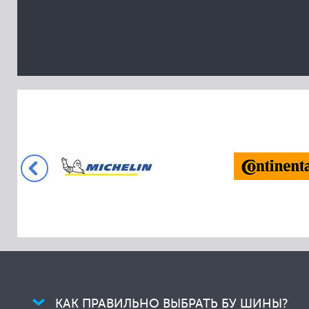
Collins
Comforser
Compasal
Cooper
Cordiant
Crossleader
Davanti
Dayton
Delinte
Dextero
Diamondback
Diplomat
Dmack
Doublestar
КАК ПРАВИЛЬНО ВЫБРАТЬ БУ ШИНЫ?