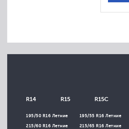
Aplus
Apollo
Arivo
Atlas
Atturo
Austone
Autogrip
Avon
Bars
Belshina
BlackLion
R14
R15
R15C
Brasa
Cachland
195/50 R16 Летние
195/55 R16 Летние
Champiro
215/60 R16 Летние
215/65 R16 Летние