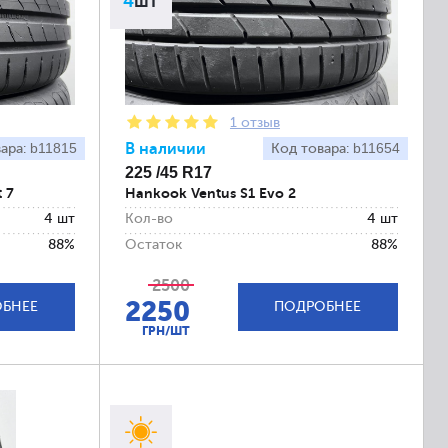
4
шт
1 отзыв
b11815
В наличии
b11654
вара:
Код товара:
225 /45 R17
 7
Hankook Ventus S1 Evo 2
4 шт
Кол-во
4 шт
88%
Остаток
88%
2500
2250
БНЕЕ
ПОДРОБНЕЕ
ГРН/ШТ