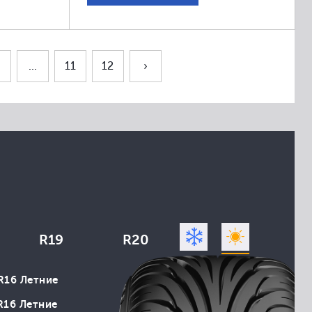
...
11
12
›
R19
R20
R16 Летние
R16 Летние