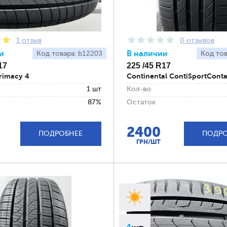
1 отзыв
0 отзывов
и
b12203
В наличии
Код товара:
Код то
17
225 /45 R17
rimacy 4
Continental ContiSportConta
1 шт
Кол-во
87%
Остаток
2400
ПОДРОБНЕЕ
ПОДРО
ГРН/ШТ