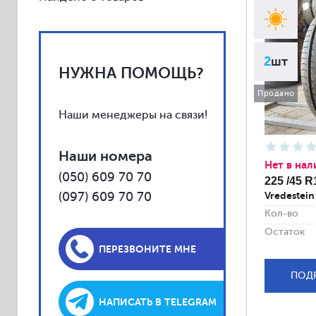
Vredestein
Toyo
Yokohama
2
шт
НУЖНА ПОМОЩЬ?
Kumho
Uniroyal
Продано
Наши менеджеры на связи!
Falken
Fulda
Наши номера
Barum
Нет в нал
(050) 609 70 70
225 /45 R
BFGoodrich
(097) 609 70 70
Vredestei
Debica
Кол-во
Firestone
Остаток
ПЕРЕЗВОНИТЕ МНЕ
General
Gislaved
ПОД
Kleber
НАПИСАТЬ В TELEGRAM