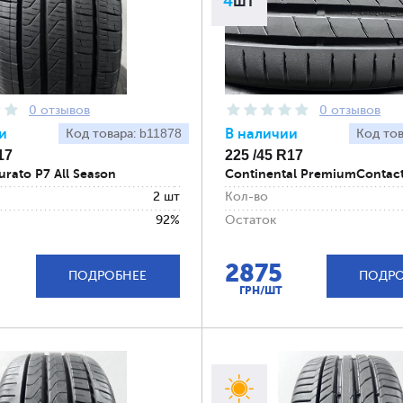
4
шт
0 отзывов
0 отзывов
и
b11878
В наличии
Код товара:
Код то
17
225 /45 R17
turato P7 All Season
Continental PremiumContact
2 шт
Кол-во
92%
Остаток
2875
ПОДРОБНЕЕ
ПОДРО
ГРН/ШТ