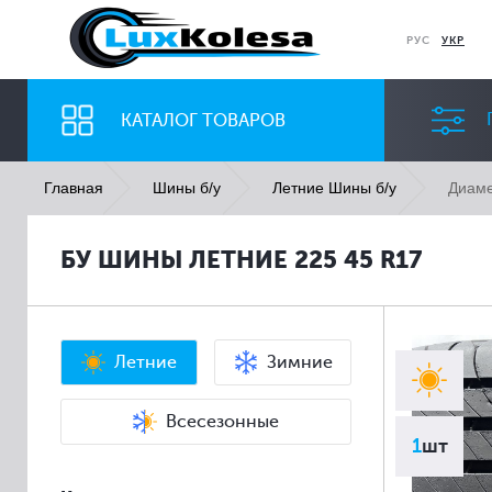
РУС
УКР
КАТАЛОГ ТОВАРОВ
Диаме
Главная
Шины б/у
Летние Шины б/у
ШИНЫ
ДИСКИ
БУ ШИНЫ ЛЕТНИЕ 225 45 R17
Ширина
Профиль
Все
Все
Летние
Зимние
Всесезонные
1
шт