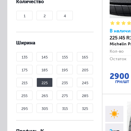
Количество
1
2
4
В наличи
225 /45 R
Ширина
Michelin P
Кол-во
135
145
155
165
Остаток
175
185
195
205
2900
ГРН/ШТ
215
225
235
245
255
265
275
285
295
305
315
325
335