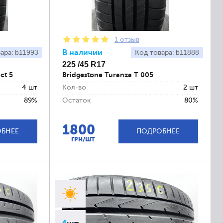
1 отзыв
b11993
В наличии
b11888
вара:
Код товара:
225 /45 R17
ct 5
Bridgestone Turanza T 005
4 шт
Кол-во
2 шт
89%
Остаток
80%
1800
БНЕЕ
ПОДРОБНЕЕ
ГРН/ШТ