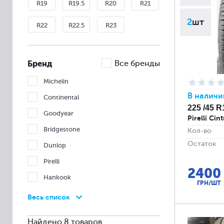
R19
R19.5
R20
R21
2
шт
R22
R22.5
R23
Бренд
Все бренды
Michelin
В наличи
Continental
225 /45 R
Goodyear
Pirelli Ci
Bridgestone
Кол-во
Остаток
Dunlop
Pirelli
2400
Hankook
ГРН/ШТ
Nexen
Весь список
Nokian
Найдено 8 товаров