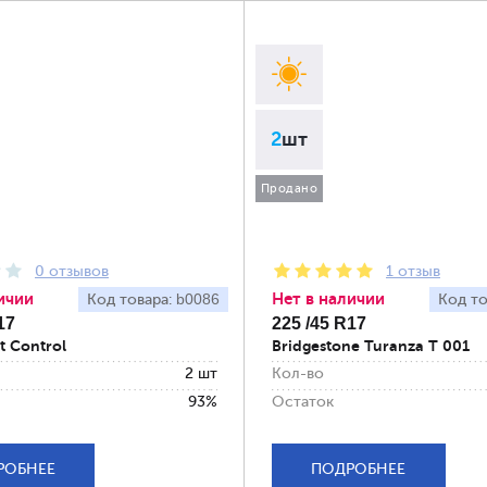
2
шт
Продано
0 отзывов
1 отзыв
ичии
Нет в наличии
b0086
Код товара:
Код то
17
225 /45 R17
t Control
Bridgestone Turanza T 001
2 шт
Кол-во
93%
Остаток
РОБНЕЕ
ПОДРОБНЕЕ