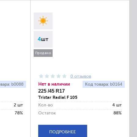
4
шт
Продано
0 отзывов
Нет в наличии
b0088
b0164
вара:
Код товара:
225 /45 R17
Tristar Radial F 105
2 шт
Кол-во
4 шт
78%
Остаток
88%
ПОДРОБНЕЕ