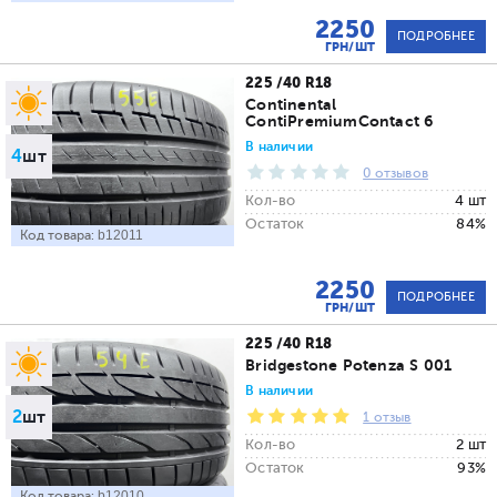
2250
ПОДРОБНЕЕ
ГРН/ШТ
225 /40 R18
Continental
ContiPremiumContact 6
В наличии
4
шт
0 отзывов
Кол-во
4 шт
Остаток
84%
Код товара:
b12011
2250
ПОДРОБНЕЕ
ГРН/ШТ
225 /40 R18
Bridgestone Potenza S 001
В наличии
2
шт
1 отзыв
Кол-во
2 шт
Остаток
93%
Код товара:
b12010