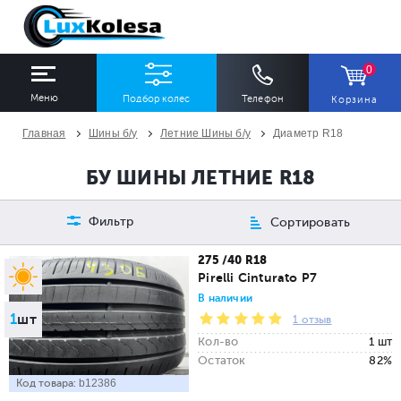
0
Меню
Подбор колес
Телефон
Корзина
Главная
Шины б/у
Летние Шины б/у
Диаметр R18
ШИНЫ
ДИСКИ
БУ ШИНЫ ЛЕТНИЕ R18
Ширина
Профиль
Диаметр
Фильтр
Сортировать
Все
Все
Все
275 /40 R18
Pirelli Cinturato P7
Сезон
Количество
В наличии
1
шт
Все
Все
1 отзыв
Кол-во
1 шт
Остаток
82%
Код товара:
b12386
ПОДОБРАТЬ