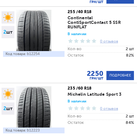
ГРН/ШТ
255 /40 R18
Continental
ContiSportContact 5 SSR
RUNFLAT
2
шт
В наличии
0 отзывов
Кол-во
2 шт
Код товара:
b12254
Остаток
82%
2250
ПОДРОБНЕЕ
ГРН/ШТ
235 /60 R18
Michelin Latitude Sport 3
В наличии
2
шт
0 отзывов
Кол-во
2 шт
Остаток
84%
Код товара:
b12223