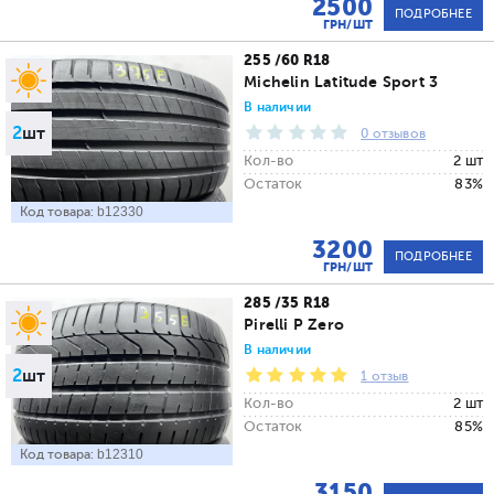
2500
ПОДРОБНЕЕ
ГРН/ШТ
255 /60 R18
Michelin Latitude Sport 3
В наличии
2
шт
0 отзывов
Кол-во
2 шт
Остаток
83%
Код товара:
b12330
3200
ПОДРОБНЕЕ
ГРН/ШТ
285 /35 R18
Pirelli P Zero
В наличии
2
шт
1 отзыв
Кол-во
2 шт
Остаток
85%
Код товара:
b12310
3150