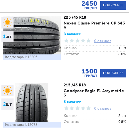
2450
ПОДРОБНЕЕ
ГРН/ШТ
225 /45 R18
Nexen Classe Premiere CP 643
A
В наличии
1
шт
0 отзывов
Кол-во
1 шт
Остаток
86%
Код товара:
b12205
1500
ПОДРОБНЕЕ
ГРН/ШТ
215 /45 R18
Goodyear Eagle F1 Assymetric
3
В наличии
2
шт
0 отзывов
Кол-во
2 шт
Остаток
98%
Код товара:
b12078