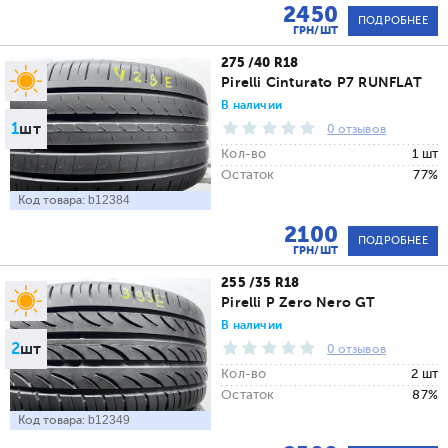
2450
ПОДРОБНЕЕ
ГРН/ШТ
275 /40 R18
Pirelli Cinturato P7 RUNFLAT
В наличии
1
шт
0 отзывов
Кол-во
1 шт
Остаток
77%
Код товара:
b12384
2100
ПОДРОБНЕЕ
ГРН/ШТ
255 /35 R18
Pirelli P Zero Nero GT
В наличии
2
шт
0 отзывов
Кол-во
2 шт
Остаток
87%
Код товара:
b12349