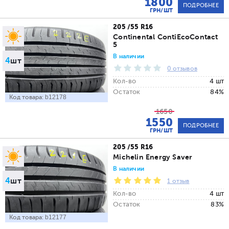
1800
ПОДРОБНЕЕ
ГРН/ШТ
205 /55 R16
Continental ContiEcoContact
5
В наличии
4
шт
0 отзывов
Кол-во
4 шт
Остаток
84%
Код товара:
b12178
1650
1550
ПОДРОБНЕЕ
ГРН/ШТ
205 /55 R16
Michelin Energy Saver
В наличии
4
шт
1 отзыв
Кол-во
4 шт
Остаток
83%
Код товара:
b12177