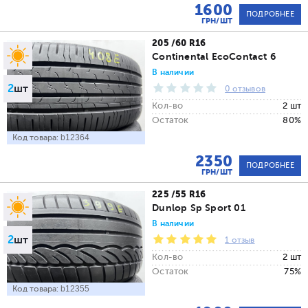
1600
ПОДРОБНЕЕ
ГРН/ШТ
205 /60 R16
Continental EcoContact 6
В наличии
2
шт
0 отзывов
Кол-во
2 шт
Остаток
80%
Код товара:
b12364
2350
ПОДРОБНЕЕ
ГРН/ШТ
225 /55 R16
Dunlop Sp Sport 01
В наличии
2
шт
1 отзыв
Кол-во
2 шт
Остаток
75%
Код товара:
b12355