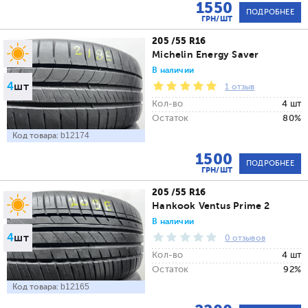
1550
ПОДРОБНЕЕ
ГРН/ШТ
205 /55 R16
Michelin Energy Saver
В наличии
4
шт
1 отзыв
Кол-во
4 шт
Остаток
80%
Код товара:
b12174
1500
ПОДРОБНЕЕ
ГРН/ШТ
205 /55 R16
Hankook Ventus Prime 2
В наличии
4
шт
0 отзывов
Кол-во
4 шт
Остаток
92%
Код товара:
b12165