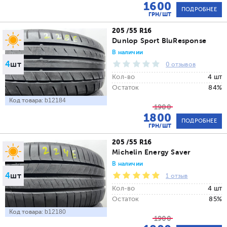
1600
ПОДРОБНЕЕ
ГРН/ШТ
205 /55 R16
Dunlop Sport BluResponse
В наличии
4
шт
0 отзывов
Кол-во
4 шт
Остаток
84%
Код товара:
b12184
1900
1800
ПОДРОБНЕЕ
ГРН/ШТ
205 /55 R16
Michelin Energy Saver
В наличии
4
шт
1 отзыв
Кол-во
4 шт
Остаток
85%
Код товара:
b12180
1900