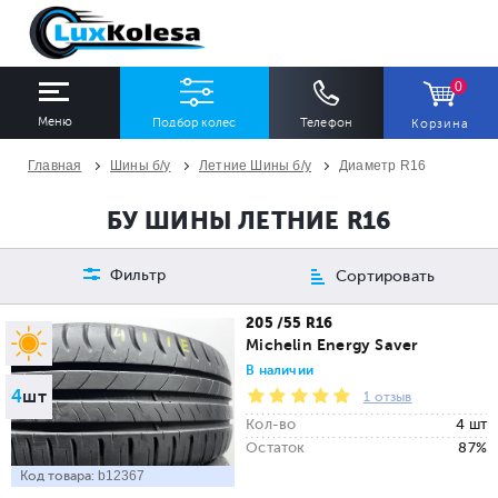
0
Меню
Подбор колес
Телефон
Корзина
Главная
Шины б/у
Летние Шины б/у
Диаметр R16
ШИНЫ
ДИСКИ
БУ ШИНЫ ЛЕТНИЕ R16
Ширина
Профиль
Диаметр
Фильтр
Сортировать
Все
Все
Все
205 /55 R16
Michelin Energy Saver
Сезон
Количество
В наличии
4
шт
Все
Все
1 отзыв
Кол-во
4 шт
Остаток
87%
Код товара:
b12367
ПОДОБРАТЬ