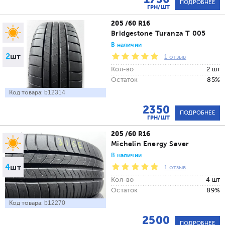
ПОДРОБНЕЕ
ГРН/ШТ
205 /60 R16
Bridgestone Turanza T 005
В наличии
2
шт
1 отзыв
Кол-во
2 шт
Остаток
85%
Код товара:
b12314
2350
ПОДРОБНЕЕ
ГРН/ШТ
205 /60 R16
Michelin Energy Saver
В наличии
4
шт
1 отзыв
Кол-во
4 шт
Остаток
89%
Код товара:
b12270
2500
ПОДРОБНЕЕ