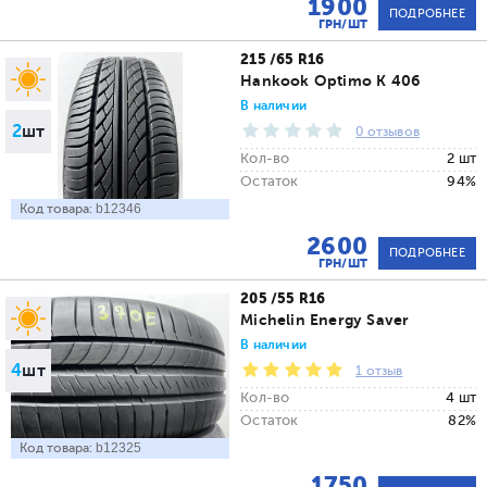
1900
ПОДРОБНЕЕ
ГРН/ШТ
215 /65 R16
Hankook Optimo K 406
В наличии
2
шт
0 отзывов
Кол-во
2 шт
Остаток
94%
Код товара:
b12346
2600
ПОДРОБНЕЕ
ГРН/ШТ
205 /55 R16
Michelin Energy Saver
В наличии
4
шт
1 отзыв
Кол-во
4 шт
Остаток
82%
Код товара:
b12325
1750