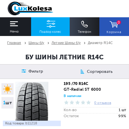
0
Меню
Подбор колес
Телефон
Корзина
Главная
Шины б/у
Летние Шины б/у
Диаметр R14C
ШИНЫ
ДИСКИ
БУ ШИНЫ ЛЕТНИЕ R14C
Ширина
Профиль
Диаметр
Фильтр
Сортировать
Все
Все
Все
195 /70 R14C
GT-Radial ST 6000
Сезон
Количество
В наличии
1
шт
Все
Все
0 отзывов
Кол-во
1 шт
Остаток
99%
Код товара:
b11218
ПОДОБРАТЬ