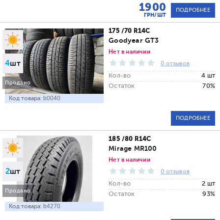
1900
ПОДРОБНЕЕ
ГРН/ШТ
175 /70 R14C
Goodyear GT3
Нет в наличии
4
шт
0 отзывов
Кол-во
4 шт
Продано
Остаток
70%
Код товара:
b0040
ПОДРОБНЕЕ
185 /80 R14C
Mirage MR100
Нет в наличии
2
шт
0 отзывов
Кол-во
2 шт
Продано
Остаток
93%
Код товара:
b4270