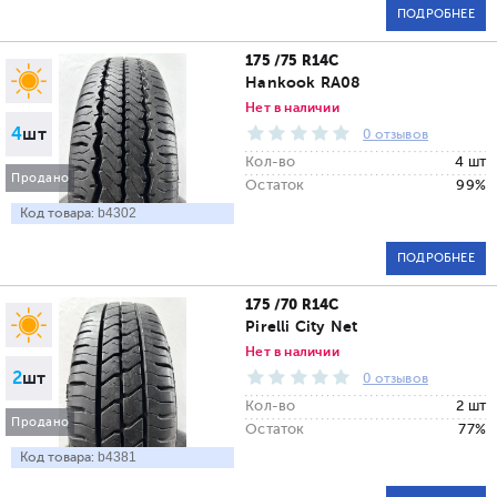
ПОДРОБНЕЕ
175 /75 R14C
Hankook RA08
Нет в наличии
4
шт
0 отзывов
Кол-во
4 шт
Продано
Остаток
99%
Код товара:
b4302
ПОДРОБНЕЕ
175 /70 R14C
Pirelli City Net
Нет в наличии
2
шт
0 отзывов
Кол-во
2 шт
Продано
Остаток
77%
Код товара:
b4381