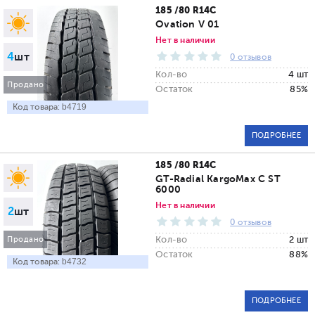
185 /80 R14C
Ovation V 01
Нет в наличии
4
шт
0 отзывов
Кол-во
4 шт
Продано
Остаток
85%
Код товара:
b4719
ПОДРОБНЕЕ
185 /80 R14C
GT-Radial KargoMax C ST
6000
Нет в наличии
2
шт
0 отзывов
Кол-во
2 шт
Продано
Остаток
88%
Код товара:
b4732
ПОДРОБНЕЕ