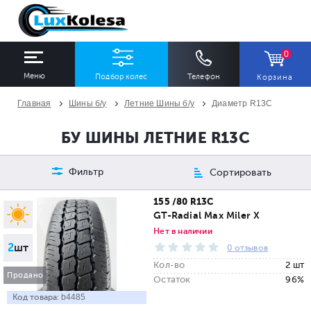
0
Меню
Подбор колес
Телефон
Корзина
Главная
Шины б/у
Летние Шины б/у
Диаметр R13C
ШИНЫ
ДИСКИ
БУ ШИНЫ ЛЕТНИЕ R13C
Ширина
Профиль
Диаметр
Фильтр
Сортировать
Все
Все
Все
155 /80 R13C
GT-Radial Max Miler X
Сезон
Количество
Нет в наличии
2
шт
Все
Все
0 отзывов
Кол-во
2 шт
Продано
Остаток
96%
Код товара:
b4485
ПОДОБРАТЬ