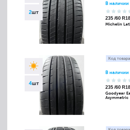
В наличии
2
шт
235 /60 R1
Michelin Lat
Код товара
В наличии
4
шт
235 /60 R1
Goodyear Ea
Asymmetric 
Код товара