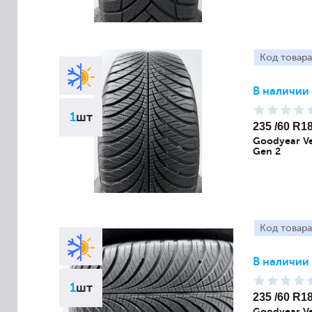
Код товара
В наличии
1
шт
235 /60 R1
Goodyear Ve
Gen 2
Код товара
В наличии
1
шт
235 /60 R1
Goodyear Ve