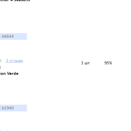
b6644
:
2 отзыва
1 шт
95%
8
pion Verde
b1940
: