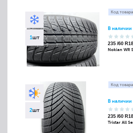
Код товара
В наличии
1
шт
235 /60 R1
Nokian WR 
Код товара
В наличии
2
шт
235 /60 R1
Tristar All 