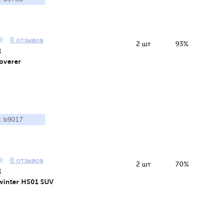
0 отзывов
2 шт
93%
8
overer
b9017
:
0 отзывов
2 шт
70%
8
winter HS01 SUV