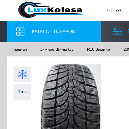
РУС
УКР
КАТАЛОГ ТОВАРОВ
Главная
Зимние Шины б/у
R18 Зимние
23
ШИНЫ
ДИСКИ
Ширина
Профиль
1
шт
Все
Все