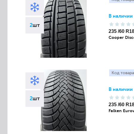
В наличии
2
шт
235 /60 R1
Cooper Disc
Код товара
В наличии
2
шт
235 /60 R1
Falken Euro