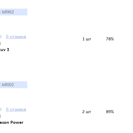
b8962
:
0 отзывов
1 шт
78%
8
Suv 3
b8002
:
0 отзывов
2 шт
89%
8
Season Power