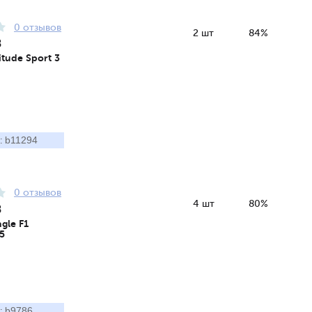
0 отзывов
2 шт
84%
8
itude Sport 3
b11294
:
0 отзывов
4 шт
80%
8
gle F1
5
b9786
: