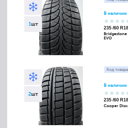
В наличии
1
шт
235 /60 R1
Bridgestone
EVO
Код товара
В наличии
2
шт
235 /60 R1
Cooper Disc