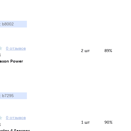
b8002
:
0 отзывов
2 шт
89%
8
Season Power
b7295
:
0 отзывов
1 шт
90%
8
ctor 4 Seasons