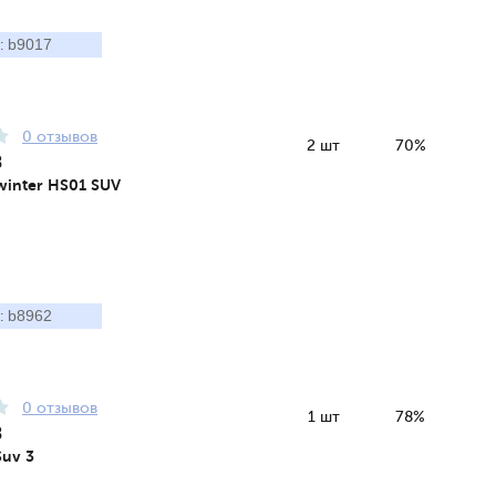
b9017
:
0 отзывов
2 шт
70%
8
winter HS01 SUV
b8962
:
0 отзывов
1 шт
78%
8
Suv 3