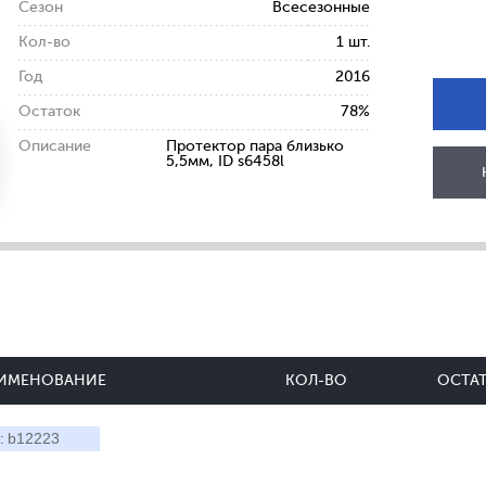
Сезон
Всесезонные
Кол-во
1 шт.
Год
2016
Остаток
78%
Описание
Протектор пара близько
5,5мм, ID s6458l
ИМЕНОВАНИЕ
КОЛ-ВО
ОСТА
b12223
: