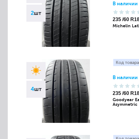
В наличии
2
шт
235 /60 R1
Michelin Lat
Код товара
В наличии
4
шт
235 /60 R1
Goodyear Ea
Asymmetric 
Код товара