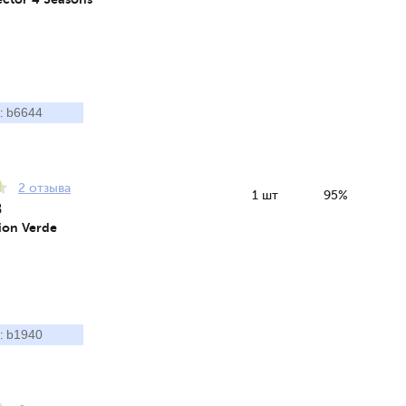
b6644
:
2 отзыва
1 шт
95%
8
pion Verde
b1940
: