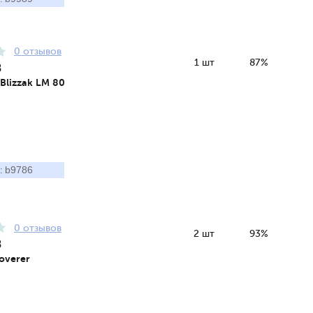
0 отзывов
1 шт
87%
8
 Blizzak LM 80
b9786
:
0 отзывов
2 шт
93%
8
overer