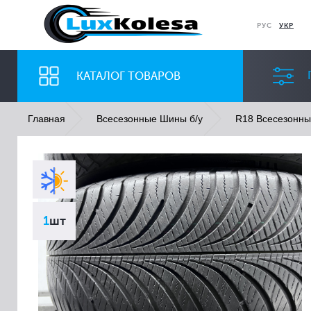
РУС
УКР
КАТАЛОГ ТОВАРОВ
Главная
Всесезонные Шины б/у
R18 Всесезонн
ШИНЫ
ДИСКИ
Ширина
Профиль
1
шт
Все
Все