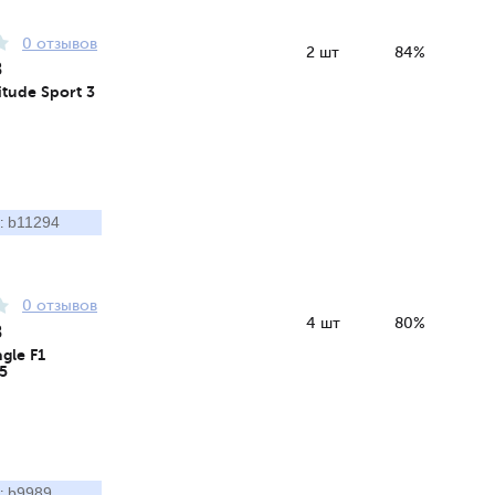
0 отзывов
2 шт
84%
8
itude Sport 3
b11294
:
0 отзывов
4 шт
80%
8
gle F1
5
b9989
: