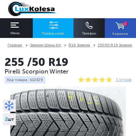
0
Меню
Подбор колес
Телефон
Корзина
Главная
Зимние Шины б/у
R19 Зимние
255/50 R19 Зимние
ШИНЫ
ДИСКИ
255 /50 R19
Pirelli Scorpion Winter
Ширина
Профиль
Диаметр
1 отзыв
Код товара : b12429
Все
Все
Все
Сезон
Количество
Все
Все
2
шт
ПОДОБРАТЬ