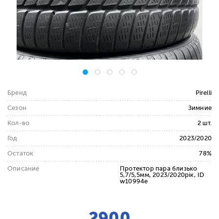
Бренд
Pirelli
Сезон
Зимние
Кол-во
2 шт.
Год
2023/2020
Остаток
78%
Описание
Протектор пара близько
5,7/5,5мм, 2023/2020рік, ID
w10994e
2900