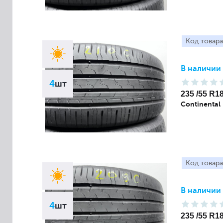
Код товара
В наличии
4
шт
235 /55 R1
Continental
Код товара
В наличии
4
шт
235 /55 R1