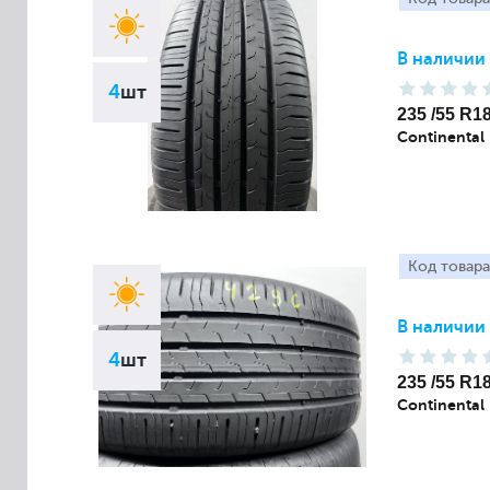
В наличии
4
шт
235 /55 R1
Continental
Код товара
В наличии
4
шт
235 /55 R1
Continental