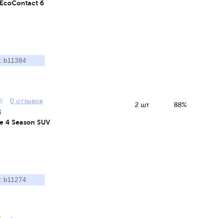
 EcoContact 6
b11384
:
0 отзывов
2 шт
88%
8
e 4 Season SUV
b11274
: