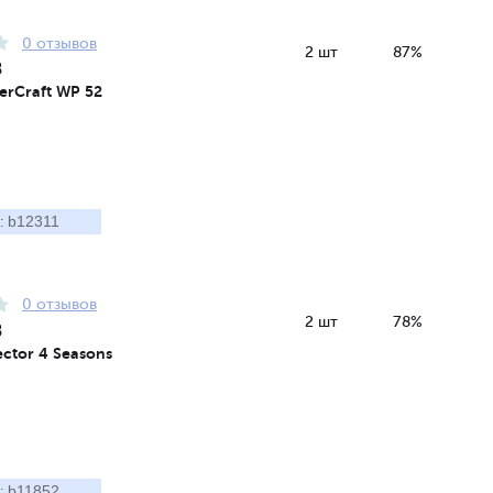
0 отзывов
2 шт
87%
8
erCraft WP 52
b12311
:
0 отзывов
2 шт
78%
8
ctor 4 Seasons
b11852
: