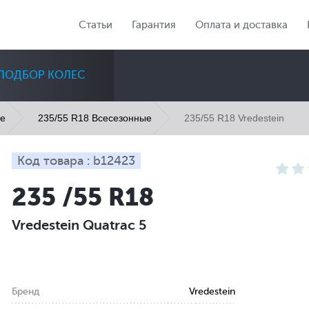
Статьи
Гарантия
Оплата и доставка
ПОДБОР КОЛЕС
235/55 R18 Vredestein
ые
235/55 R18 Всесезонные
Код товара : b12423
235 /55 R18
Диаметр
Сезон
Количество
Vredestein Quatrac 5
Все
Все
Все
Бренд
Vredestein