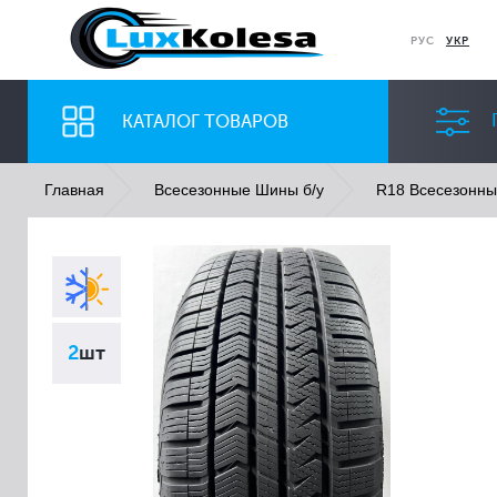
РУС
УКР
КАТАЛОГ ТОВАРОВ
Главная
Всесезонные Шины б/у
R18 Всесезонн
ШИНЫ
ДИСКИ
Ширина
Профиль
2
шт
Все
Все