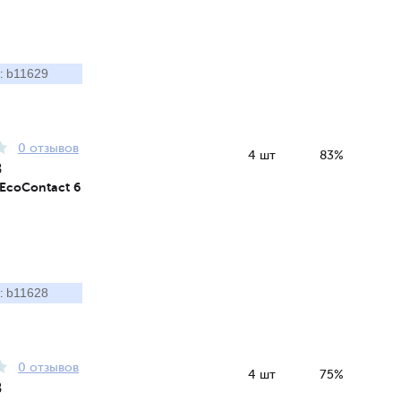
b11629
:
0 отзывов
4 шт
83%
8
 EcoContact 6
b11628
:
0 отзывов
4 шт
75%
8