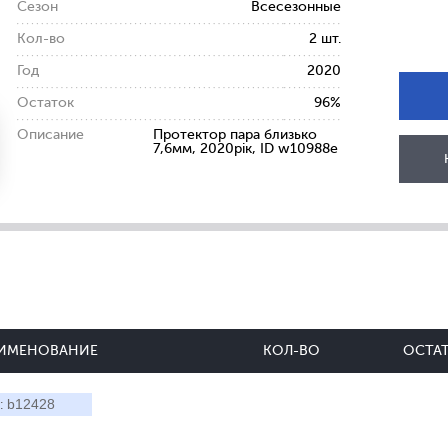
Сезон
Всесезонные
Кол-во
2 шт.
Год
2020
Остаток
96%
Описание
Протектор пара близько
7,6мм, 2020рік, ID w10988e
ИМЕНОВАНИЕ
КОЛ-ВО
ОСТА
b12428
: