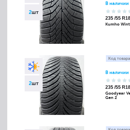
В наличии
2
шт
235 /55 R1
Kumho Wint
Код товара
В наличии
2
шт
235 /55 R1
Goodyear Ve
Gen 2
Код товара