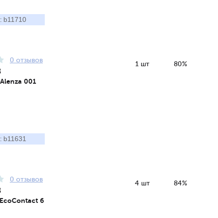
b11710
:
0 отзывов
1 шт
80%
8
 Alenza 001
b11631
:
0 отзывов
4 шт
84%
8
 EcoContact 6