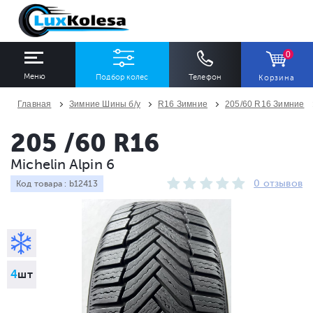
0
Меню
Подбор колес
Телефон
Корзина
Главная
Зимние Шины б/у
R16 Зимние
205/60 R16 Зимние
ШИНЫ
ДИСКИ
205 /60 R16
Michelin Alpin 6
Ширина
Профиль
Диаметр
0 отзывов
Код товара : b12413
Все
Все
Все
Сезон
Количество
Все
Все
4
шт
ПОДОБРАТЬ