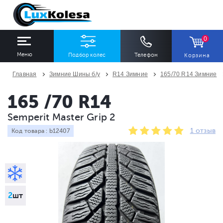
0
Меню
Подбор колес
Телефон
Корзина
Главная
Зимние Шины б/у
R14 Зимние
165/70 R14 Зимние
ШИНЫ
ДИСКИ
165 /70 R14
Semperit Master Grip 2
Ширина
Профиль
Диаметр
1 отзыв
Код товара : b12407
Все
Все
Все
Сезон
Количество
Все
Все
2
шт
ПОДОБРАТЬ