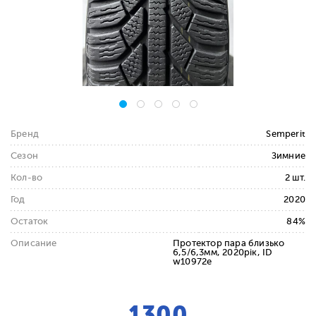
Бренд
Semperit
Сезон
Зимние
Кол-во
2 шт.
Год
2020
Остаток
84%
Описание
Протектор пара близько
6,5/6,3мм, 2020рік, ID
w10972e
1300