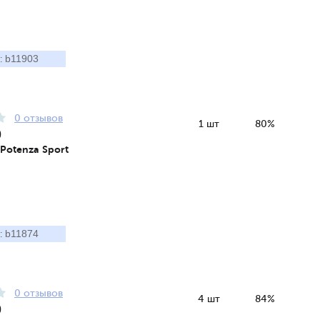
b11903
:
0 отзывов
1 шт
80%
0
 Potenza Sport
b11874
:
0 отзывов
4 шт
84%
0