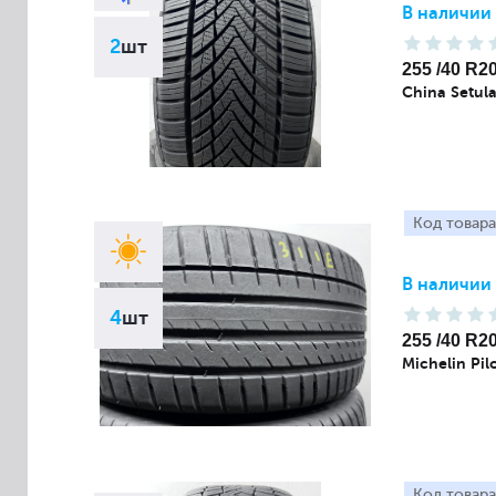
В наличии
2
шт
255 /40 R2
China Setul
Код товара
В наличии
4
шт
255 /40 R2
Michelin Pil
Код товара