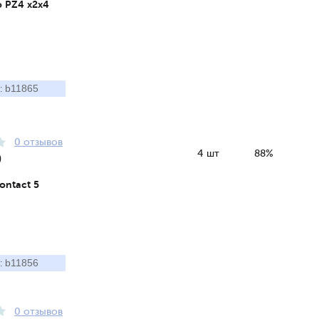
ro PZ4 x2x4
b11865
:
0 отзывов
4 шт
88%
0
ontact 5
b11856
:
0 отзывов