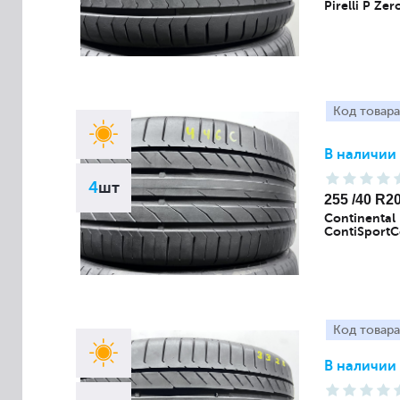
Pirelli P Ze
Код товара
В наличии
4
шт
255 /40 R2
Continental
ContiSportC
Код товара
В наличии