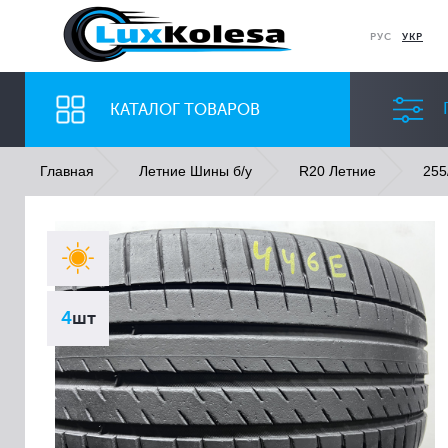
РУС
УКР
КАТАЛОГ ТОВАРОВ
Главная
Летние Шины б/у
R20 Летние
255
ШИНЫ
ДИСКИ
Ширина
Профиль
4
шт
Все
Все