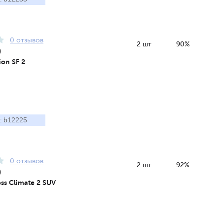
0 отзывов
2 шт
90%
0
ion SF 2
b12225
:
0 отзывов
2 шт
92%
0
ss Climate 2 SUV