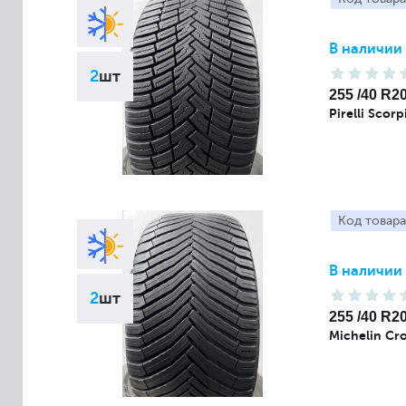
В наличии
2
шт
255 /40 R2
Pirelli Scorp
Код товара
В наличии
2
шт
255 /40 R2
Michelin Cro