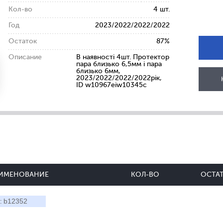
Кол-во
4 шт.
Год
2023/2022/2022/2022
Остаток
87%
Описание
В наявності 4шт. Протектор
пара близько 6,5мм і пара
близько 6мм,
2023/2022/2022/2022рік,
ID w10967eiw10345c
ИМЕНОВАНИЕ
КОЛ-ВО
ОСТА
b12352
: