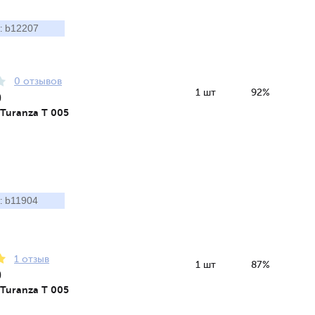
b12207
:
0 отзывов
1 шт
92%
0
 Turanza T 005
b11904
:
1 отзыв
1 шт
87%
0
 Turanza T 005