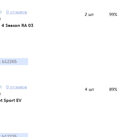
0 отзывов
2 шт
99%
0
a 4 Season RA 03
b12265
:
0 отзывов
4 шт
89%
0
ot Sport EV
b12235
: