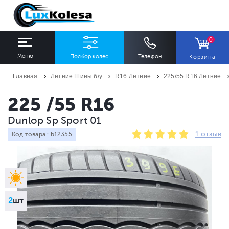
0
Меню
Подбор колес
Телефон
Корзина
Главная
Летние Шины б/у
R16 Летние
225/55 R16 Летние
ШИНЫ
ДИСКИ
225 /55 R16
Dunlop Sp Sport 01
Ширина
Профиль
Диаметр
1 отзыв
Код товара : b12355
Все
Все
Все
Сезон
Количество
Все
Все
2
шт
ПОДОБРАТЬ