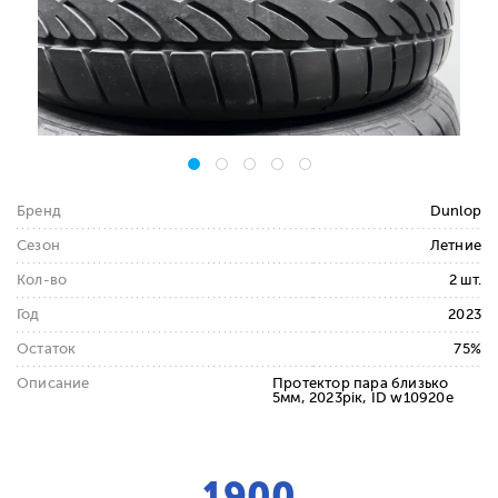
Бренд
Dunlop
Сезон
Летние
Кол-во
2 шт.
Год
2023
Остаток
75%
Описание
Протектор пара близько
5мм, 2023рік, ID w10920e
1900