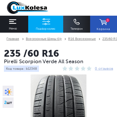
0
Меню
Подбор колес
Телефон
Корзина
Главная
Всесезонные Шины б/у
R16 Всесезонные
235/60 R
ШИНЫ
ДИСКИ
235 /60 R16
Pirelli Scorpion Verde All Season
Ширина
Профиль
Диаметр
0 отзывов
Код товара : b12348
Все
Все
Все
Сезон
Количество
Все
Все
2
шт
ПОДОБРАТЬ