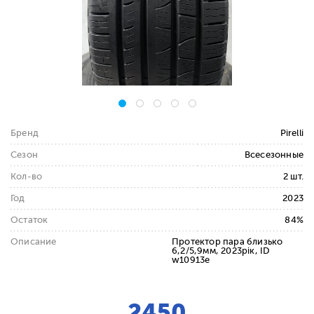
Бренд
Pirelli
Сезон
Всесезонные
Кол-во
2 шт.
Год
2023
Остаток
84%
Описание
Протектор пара близько
6,2/5,9мм, 2023рік, ID
w10913e
2450