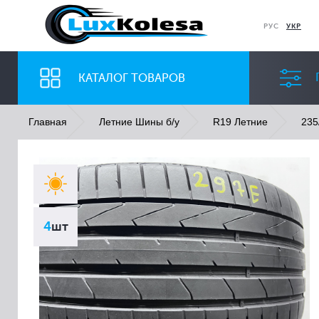
РУС
УКР
КАТАЛОГ ТОВАРОВ
Главная
Летние Шины б/у
R19 Летние
235
ШИНЫ
ДИСКИ
Ширина
Профиль
4
шт
Все
Все