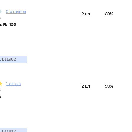
0 отзывов
2 шт
89%
9
s Fk 453
b11982
:
1 отзыв
2 шт
90%
9
o
b11812
: