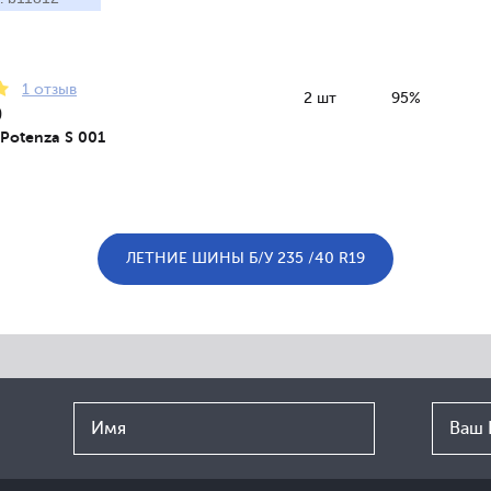
1 отзыв
2 шт
95%
9
 Potenza S 001
ЛЕТНИЕ ШИНЫ Б/У 235 /40 R19