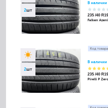
В наличии
2
шт
235 /40 R1
Falken Azeni
Код товара
В наличии
2
шт
235 /40 R1
Pirelli P Zer
Код товара