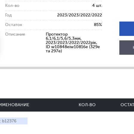
Кол-во
4 шт.
Год
2023/2023/2022/2022
Остаток
85%
Описание
Протектор
6,1/6,1/5,6/5,3мм,
2023/2023/2022/2022рік,
ID w10848eiw10816e (329e
та 297e)
ИМЕНОВАНИЕ
КОЛ-ВО
ОСТА
b12376
: