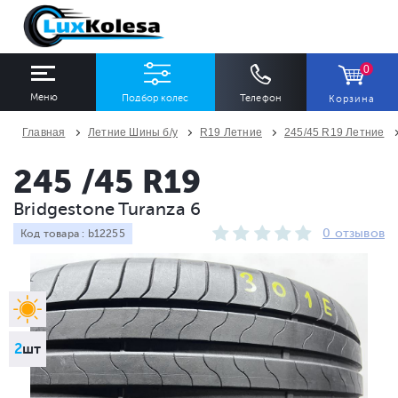
0
Меню
Подбор колес
Телефон
Корзина
Главная
Летние Шины б/у
R19 Летние
245/45 R19 Летние
ШИНЫ
ДИСКИ
245 /45 R19
Bridgestone Turanza 6
Ширина
Профиль
Диаметр
0 отзывов
Код товара : b12255
Все
Все
Все
Сезон
Количество
Все
Все
2
шт
ПОДОБРАТЬ