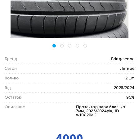
Бренд
Bridgestone
Сезон
Летние
Кол-во
2 шт.
Год
2025/2024
Остаток
95%
Описание
Протектор пара близько
7мм, 2025/2024рік, ID
w10820eK
4000