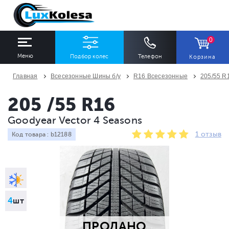
0
Меню
Подбор колес
Телефон
Корзина
Главная
Всесезонные Шины б/у
R16 Всесезонные
205/55 R
ШИНЫ
ДИСКИ
205 /55 R16
Goodyear Vector 4 Seasons
Ширина
Профиль
Диаметр
1 отзыв
Код товара : b12188
Все
Все
Все
Сезон
Количество
Все
Все
4
шт
ПРОДАНО
ПОДОБРАТЬ