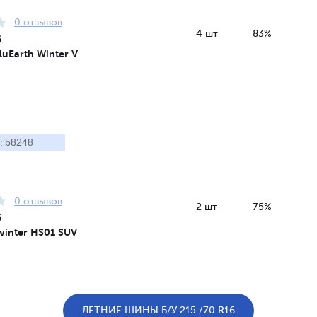
0 отзывов
4 шт
83%
6
uEarth Winter V
b8248
:
0 отзывов
2 шт
75%
6
winter HS01 SUV
ЛЕТНИЕ ШИНЫ Б/У 215 /70 R16