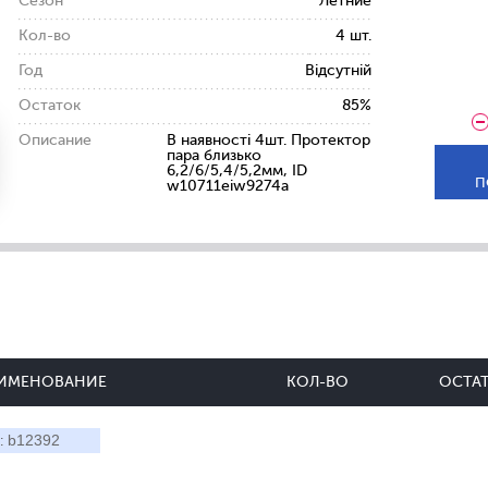
Сезон
Летние
Кол-во
4 шт.
Год
Відсутній
Остаток
85%
Описание
В наявності 4шт. Протектор
пара близько
6,2/6/5,4/5,2мм, ID
П
w10711eiw9274a
ИМЕНОВАНИЕ
КОЛ-ВО
ОСТА
b12392
: