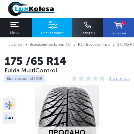
0
Меню
Подбор колес
Телефон
Корзина
Главная
Всесезонные Шины б/у
R14 Всесезонные
175/65 R
ШИНЫ
ДИСКИ
175 /65 R14
Fulda MultiControl
Ширина
Профиль
Диаметр
0 отзывов
Код товара : b12059
Все
Все
Все
Сезон
Количество
Все
Все
2
шт
ПРОДАНО
ПОДОБРАТЬ