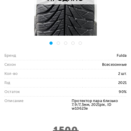
Бренд
Fulda
Сезон
Всесезонные
Кол-во
2 шт.
Год
2021
Остаток
90%
Описание
Протектор пара близько
7,9/7,3мм, 2021рік, ID
w10623e
1500