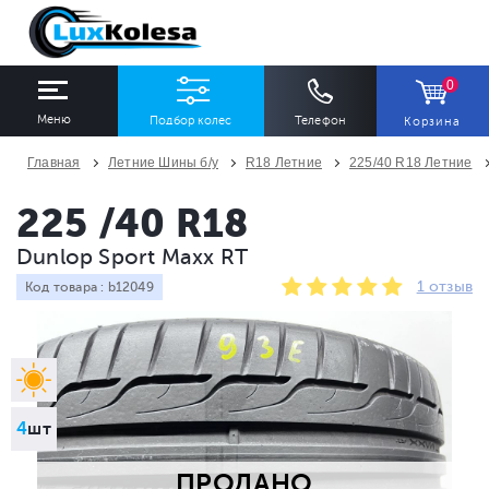
0
Меню
Подбор колес
Телефон
Корзина
Главная
Летние Шины б/у
R18 Летние
225/40 R18 Летние
ШИНЫ
ДИСКИ
225 /40 R18
Dunlop Sport Maxx RT
Ширина
Профиль
Диаметр
1 отзыв
Код товара : b12049
Все
Все
Все
Сезон
Количество
Все
Все
4
шт
ПРОДАНО
ПОДОБРАТЬ