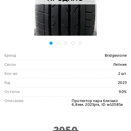
Бренд
Bridgestone
Сезон
Летние
Кол-во
2 шт.
Год
2023
Остаток
90%
Описание
Протектор пара близько
6,8мм, 2023рік, ID w10585e
2950