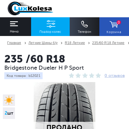
0
Меню
Подбор колес
Телефон
Корзина
Главная
Летние Шины б/у
R18 Летние
235/60 R18 Летние
ШИНЫ
ДИСКИ
235 /60 R18
Bridgestone Dueler H P Sport
Ширина
Профиль
Диаметр
0 отзывов
Код товара : b12021
Все
Все
Все
Сезон
Количество
Все
Все
2
шт
ПРОДАНО
ПОДОБРАТЬ