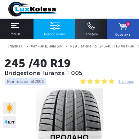
0
Меню
Подбор колес
Телефон
Корзина
Главная
Летние Шины б/у
R19 Летние
245/40 R19 Летние
ШИНЫ
ДИСКИ
245 /40 R19
Bridgestone Turanza T 005
Ширина
Профиль
Диаметр
1 отзыв
Код товара : b12006
Все
Все
Все
Сезон
Количество
Все
Все
4
шт
ПРОДАНО
ПОДОБРАТЬ