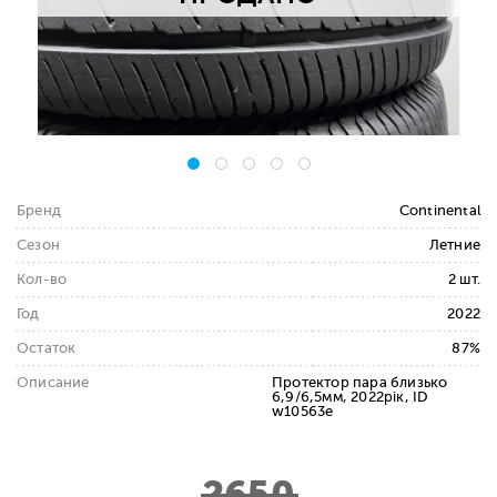
Бренд
Continental
Сезон
Летние
Кол-во
2 шт.
Год
2022
Остаток
87%
Описание
Протектор пара близько
6,9/6,5мм, 2022рік, ID
w10563e
2650