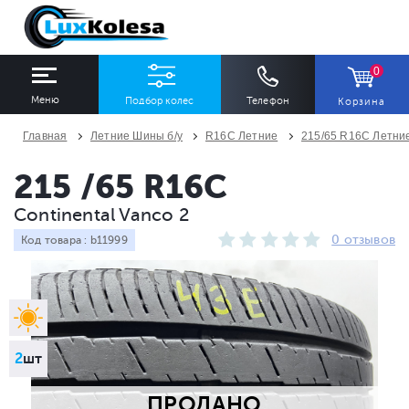
0
Меню
Подбор колес
Телефон
Корзина
Главная
Летние Шины б/у
R16C Летние
215/65 R16C Летни
ШИНЫ
ДИСКИ
215 /65 R16C
Continental Vanco 2
Ширина
Профиль
Диаметр
0 отзывов
Код товара : b11999
Все
Все
Все
Сезон
Количество
Все
Все
2
шт
ПРОДАНО
ПОДОБРАТЬ