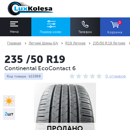
0
Меню
Подбор колес
Телефон
Корзина
Главная
Летние Шины б/у
R19 Летние
235/50 R19 Летние
ШИНЫ
ДИСКИ
235 /50 R19
Continental EcoContact 6
Ширина
Профиль
Диаметр
0 отзывов
Код товара : b11988
Все
Все
Все
Сезон
Количество
Все
Все
2
шт
ПРОДАНО
ПОДОБРАТЬ