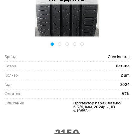
Бренд
Continental
Сезон
Летние
Кол-во
2 шт.
Год
2024
Остаток
87%
Описание
Протектор пара близько
6,3/6,1мм, 2024рік, ID
w10552e
2150