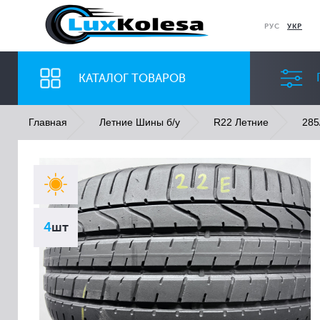
РУС
УКР
КАТАЛОГ ТОВАРОВ
Главная
Летние Шины б/у
R22 Летние
285
ШИНЫ
ДИСКИ
Ширина
Профиль
4
шт
Все
Все