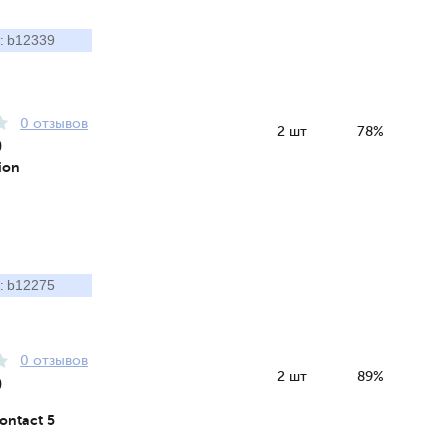
b12339
:
0 отзывов
2 шт
78%
9
pion
b12275
:
0 отзывов
2 шт
89%
9
ontact 5