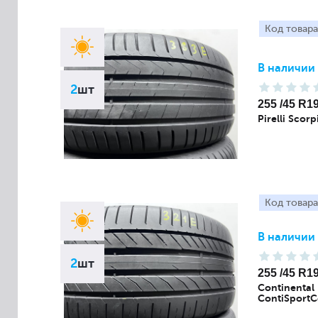
Код товара
В наличии
2
шт
255 /45 R1
Pirelli Scor
Код товара
В наличии
2
шт
255 /45 R1
Continental
ContiSportC