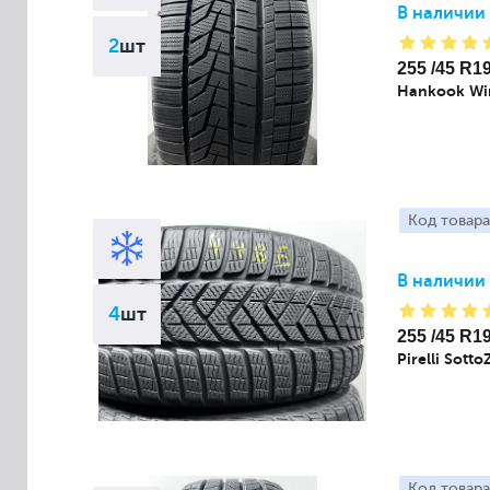
В наличии
2
шт
255 /45 R1
Hankook Win
Код товара
В наличии
4
шт
255 /45 R1
Pirelli Sotto
Код товара