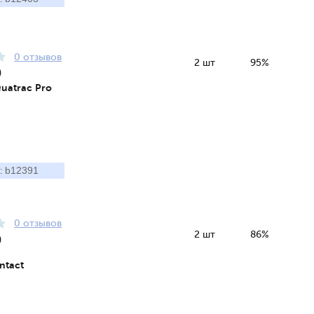
0 отзывов
2 шт
95%
9
Quatrac Pro
b12391
:
0 отзывов
2 шт
86%
9
ntact