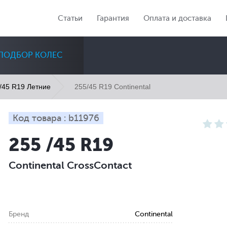
Статьи
Гарантия
Оплата и доставка
ПОДБОР КОЛЕС
255/45 R19 Continental
/45 R19 Летние
Код товара : b11976
255 /45 R19
Диаметр
Сезон
Количество
Continental CrossContact
Все
Все
Все
Бренд
Continental