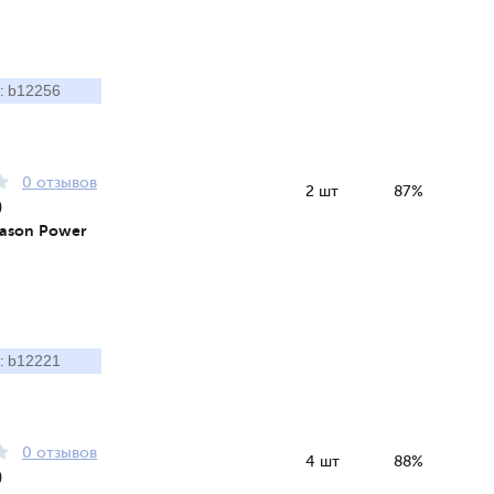
b12256
:
0 отзывов
2 шт
87%
9
Season Power
b12221
:
0 отзывов
4 шт
88%
9