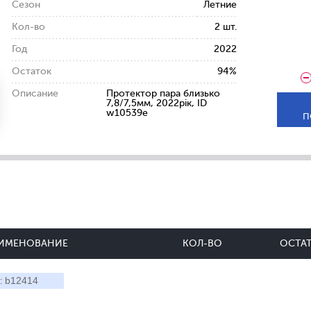
Сезон
Летние
Кол-во
2 шт.
Год
2022
Остаток
94%
Описание
Протектор пара близько
7,8/7,5мм, 2022рік, ID
w10539e
П
ИМЕНОВАНИЕ
КОЛ-ВО
ОСТА
b12414
: