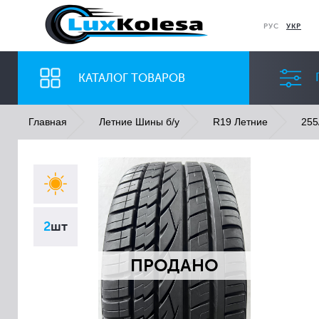
РУС
УКР
КАТАЛОГ ТОВАРОВ
Главная
Летние Шины б/у
R19 Летние
255
ШИНЫ
ДИСКИ
Ширина
Профиль
2
шт
Все
Все
ПРОДАНО