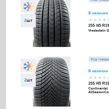
В наличии
2
шт
255 /45 R1
Vredestein 
Код товара
В наличии
2
шт
255 /45 R1
Continental
AllSeasonCo