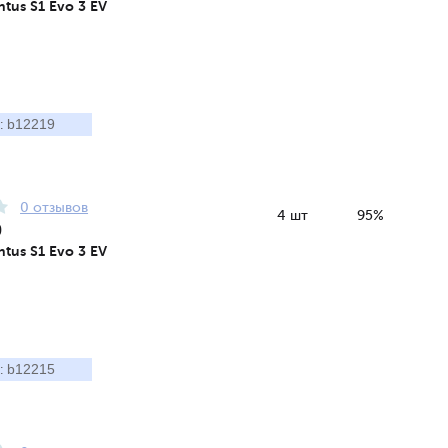
tus S1 Evo 3 EV
b12219
:
0 отзывов
4 шт
95%
9
tus S1 Evo 3 EV
b12215
: