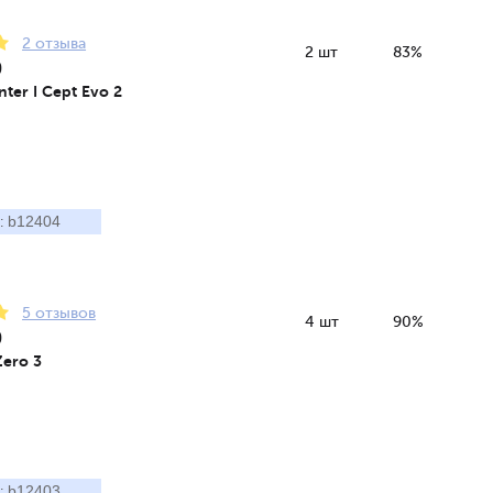
2 отзыва
2 шт
83%
9
ter I Cept Evo 2
b12404
:
5 отзывов
4 шт
90%
9
Zero 3
b12403
: