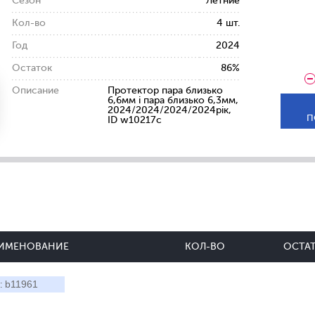
Сезон
Летние
Кол-во
4 шт.
Год
2024
Остаток
86%
Описание
Протектор пара близько
6,6мм і пара близько 6,3мм,
2024/2024/2024/2024рік,
П
ID w10217c
ИМЕНОВАНИЕ
КОЛ-ВО
ОСТА
b11961
: