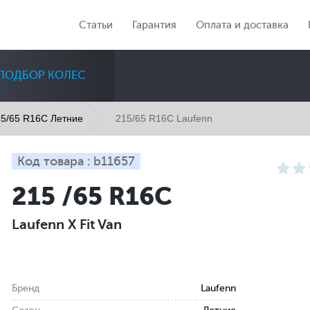
Статьи
Гарантия
Оплата и доставка
ПОДБОР КОЛЕС
215/65 R16C Laufenn
5/65 R16C Летние
Код товара : b11657
215 /65 R16C
Диаметр
Сезон
Количество
Laufenn X Fit Van
Все
Все
Все
Бренд
Laufenn