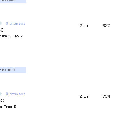
0 отзывов
2 шт
92%
6C
tra ST AS 2
b10031
:
0 отзывов
2 шт
75%
6C
o Trac 3