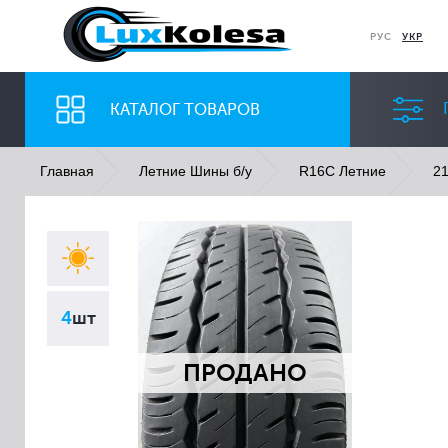
РУС
УКР
КАТАЛОГ ТОВАРОВ
Главная
Летние Шины б/у
R16C Летние
21
ШИНЫ
ДИСКИ
Ширина
Профиль
4
шт
Все
Все
ПРОДАНО