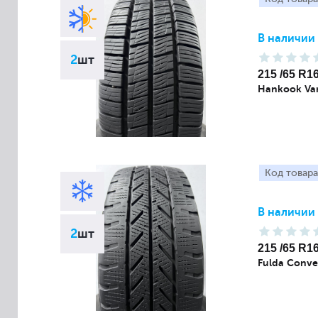
В наличии
2
шт
215 /65 R1
Hankook Van
Код товара
В наличии
2
шт
215 /65 R1
Fulda Conve