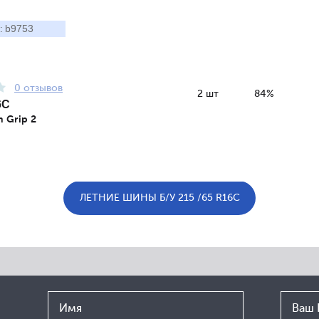
b9753
:
0 отзывов
2 шт
84%
6C
n Grip 2
ЛЕТНИЕ ШИНЫ Б/У 215 /65 R16C