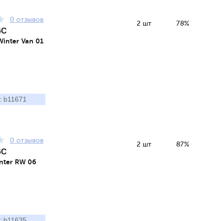
0 отзывов
2 шт
78%
6C
Winter Van 01
b11671
:
0 отзывов
2 шт
87%
6C
nter RW 06
b11635
: